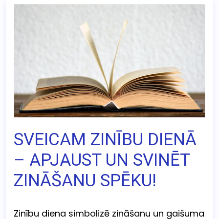
SVEICAM ZINĪBU DIENĀ
– APJAUST UN SVINĒT
ZINĀŠANU SPĒKU!
Zinību diena simbolizē zināšanu un gaišuma