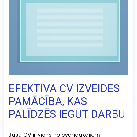
EFEKTĪVA CV IZVEIDES
PAMĀCĪBA, KAS
PALĪDZĒS IEGŪT DARBU
Jūsu CV ir viens no svarīgākajiem