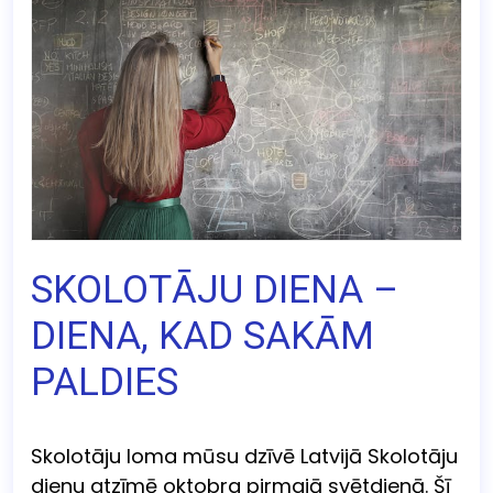
SKOLOTĀJU DIENA –
DIENA, KAD SAKĀM
PALDIES
Skolotāju loma mūsu dzīvē Latvijā Skolotāju
dienu atzīmē oktobra pirmajā svētdienā. Šī