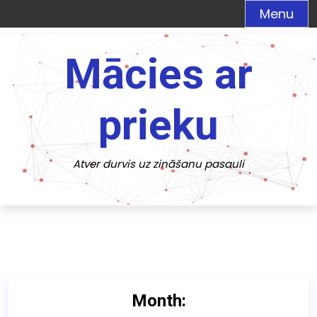
Menu
S
k
Mācies ar
i
p
prieku
t
o
c
Atver durvis uz zināšanu pasauli
o
n
t
e
n
t
Month: