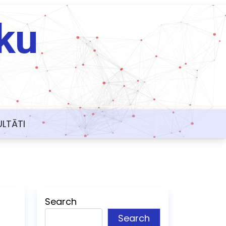
ku
ULTĀTI
Search
Search