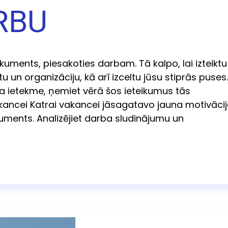
RBU
okuments, piesakoties darbam. Tā kalpo, lai izteiktu
u un organizāciju, kā arī izceltu jūsu stiprās puses.
a ietekme, ņemiet vērā šos ieteikumus tās
akancei Katrai vakancei jāsagatavo jauna motivāci
uments. Analizējiet darba sludinājumu un