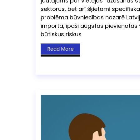
jautājums par vietējās ražošanas stip
sektorus, bet arī šķietami specifis
problēma būvniecības nozarē Latvijas
importa, īpaši augstas pievienotās
būtiskus riskus
Read More