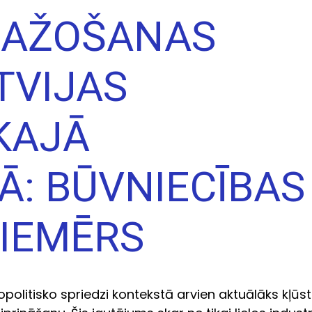
RAŽOŠANAS
TVIJAS
KAJĀ
Ā: BŪVNIECĪBAS
IEMĒRS
politisko spriedzi kontekstā arvien aktuālāks kļūst