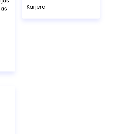
ijas
Karjera
bas