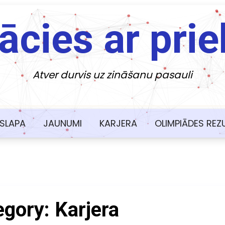
ācies ar prie
Atver durvis uz zināšanu pasauli
SLAPA
JAUNUMI
KARJERA
OLIMPIĀDES REZ
egory:
Karjera