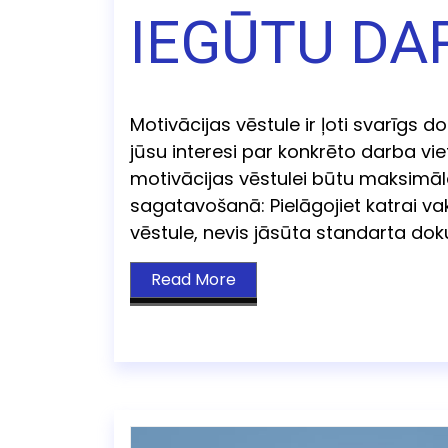
IEGŪTU DA
Motivācijas vēstule ir ļoti svarīgs d
jūsu interesi par konkrēto darba viet
motivācijas vēstulei būtu maksimāl
sagatavošanā: Pielāgojiet katrai v
vēstule, nevis jāsūta standarta dok
Read More