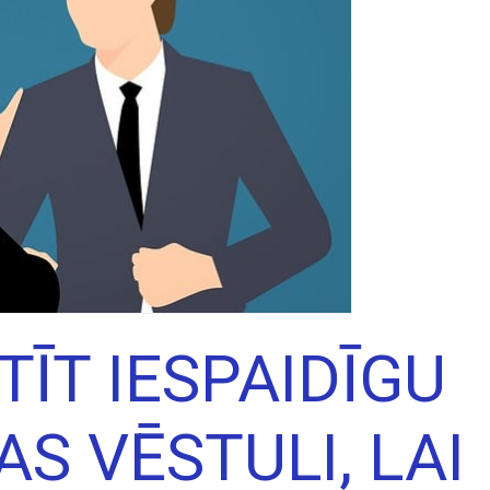
ĪT IESPAIDĪGU
S VĒSTULI, LAI