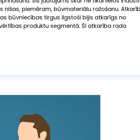
rināšanu. Šis jautājums skar ne tikai lielos industr
kas nišas, piemēram, būvmateriālu ražošanu. Atkarī
 būvniecības tirgus ilgstoši bijis atkarīgs no
 vērtības produktu segmentā. Šī atkarība rada