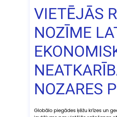
VIETĒJĀS 
NOZĪME LA
EKONOMIS
NEATKARĪB
NOZARES P
Globālo piegādes ķēžu krīzes un geo